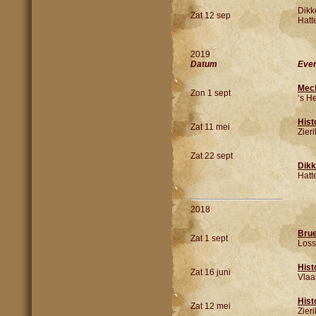
Dikk
Zat 12 sep
Hatt
2019
Datum
Eve
Mech
Zon 1 sept
‘s H
Hist
Zat 11 mei
Zier
Zat 22 sept
Dikk
Hatt
2018
Brue
Zat 1 sept
Loss
Hist
Zat 16 juni
Vlaa
Hist
Zat 12 mei
Zier