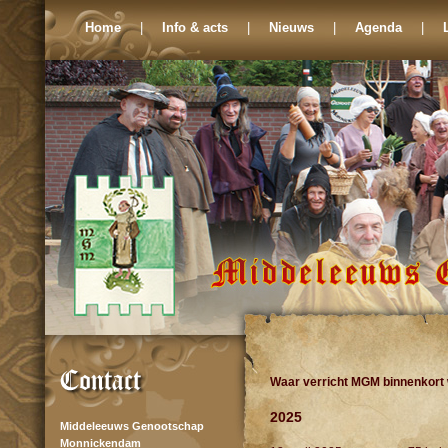
Home
|
Info & acts
|
Nieuws
|
Agenda
|
Waar verricht MGM binnenkort
2025
Middeleeuws Genootschap
Monnickendam