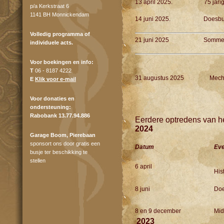
13 april 2025. 75 jarig be
p/a Kerkstraat 6
1141 BH Monnickendam
14 juni 2025. Doesburgs
Volledig programma of
21 juni 2025 Sommelsdijk,
individuele acts.
Voor boekingen en info:
T
06 - 8187 4222
31 augustus 2025 Mechteld
E
Klik voor e-mail
Voor donaties en
ondersteuning:
Rabobank 13.77.94.886
Eerdere optredens van 
2024
Garage Boom, Pierebaan
sponsort ons door gratis een
Datum
Ev
busje ter beschikking te
stellen
6 april
His
8 juni
Doe
8 en 9 december
Mid
2023