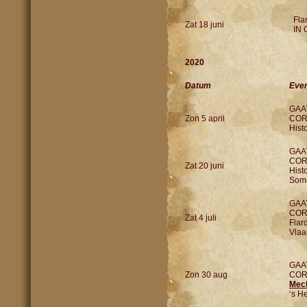
Fla
Zat 18 juni
IN 
2020
Datum
Eve
GAA
Zon 5 april
COR
Hist
GAA
COR
Zat 20 juni
Hist
Somm
GAA
COR
Zat 4 juli
Flar
Vlaa
GAA
Zon 30 aug
COR
Mech
‘s H