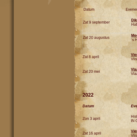
Datum Eveneme
Dik
Zat 9 september
Ha
Mec
Zat 20 augustus
‘s 
Vie
Zat 8 april
Vli
Vla
Zat 20 mei
Vla
2022
Datum
Ev
His
Zon 3 april
IN 
Vie
Zat 16 april
Vli