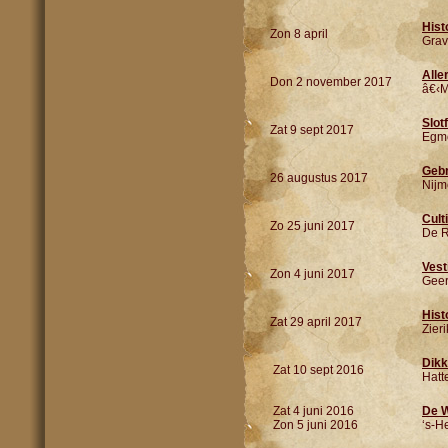
Hist
Zon 8 april
Gra
Alle
Don 2 november 2017
â€‹
Slotf
Zat 9 sept 2017
Egm
Gebr
26 augustus 2017
Nij
Culti
Zo 25 juni 2017
De R
Vest
Zon 4 juni 2017
Geer
Hist
Zat 29 april 2017
Zier
Dikk
Zat 10 sept 2016
Hatt
Zat 4 juni 2016
De W
Zon 5 juni 2016
‘s-H