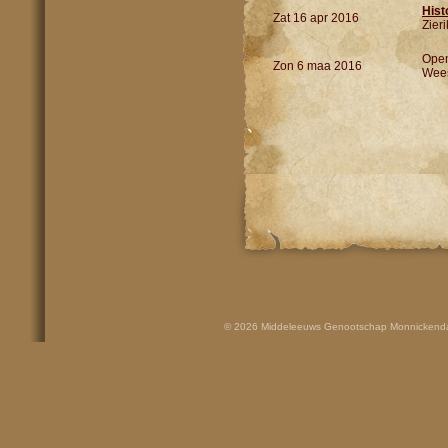
Hist
Zat 16 apr 2016
Zier
Ope
Zon 6 maa 2016
Wee
© 2026 Middeleeuws Genootschap Monnickenda